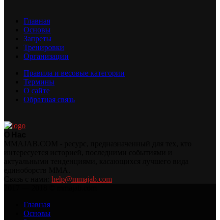
Главная
Основы
Запреты
Тренировки
Организации
Правила и весовые категории
Термины
О сайте
Обратная связь
О Нас
MMAJAB.COM - ресурс, предназначенный для тех, кто
интересуется историей, последними событиями и
актуальными тенденциями, касающихся лучшего вида
единоборств MMA.
Связь с нами:
help@mmajab.com
2017 — 2018 © mmajab.com
Главная
Основы