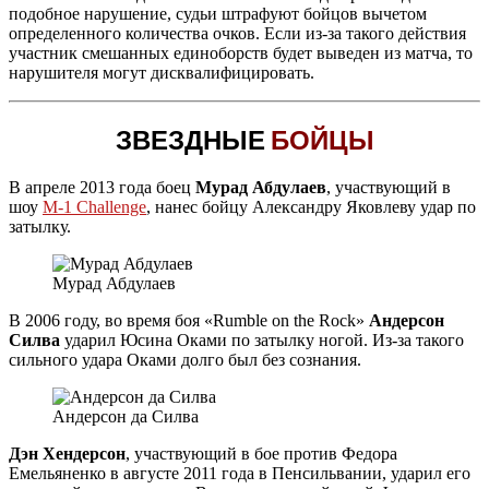
подобное нарушение, судьи штрафуют бойцов вычетом
определенного количества очков. Если из-за такого действия
участник смешанных единоборств будет выведен из матча, то
нарушителя могут дисквалифицировать.
ЗВЕЗДНЫЕ
БОЙЦЫ
В апреле 2013 года боец
Мурад Абдулаев
, участвующий в
шоу
M-1 Challenge
, нанес бойцу Александру Яковлеву удар по
затылку.
Мурад Абдулаев
В 2006 году, во время боя «Rumble on the Rock»
Андерсон
Силва
ударил Юсина Оками по затылку ногой. Из-за такого
сильного удара Оками долго был без сознания.
Андерсон да Силва
Дэн Хендерсон
, участвующий в бое против Федора
Емельяненко в августе 2011 года в Пенсильвании, ударил его