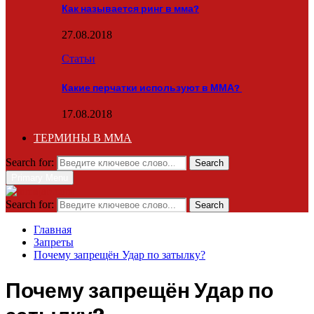
Как называется ринг в мма?
27.08.2018
Статьи
Какие перчатки используют в ММА?
17.08.2018
ТЕРМИНЫ В ММА
Search for:
Search
Primary Menu
Search for:
Search
Главная
Запреты
Почему запрещён Удар по затылку?
Почему запрещён Удар по